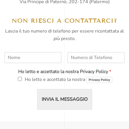
Via Principe di Paternò, 202-174 (Palermo)
NON RIESCI A CONTATTARCI?
Lascia il tuo numero di telefono per essere ricontattata al
più presto.
N
N
o
u
m
m
Ho letto e accettato la nostra Privacy Policy
*
e
e
*
r
Ho letto e accettato la nostra
Privacy Policy
o
d
i
INVIA IL MESSAGGIO
T
e
l
e
f