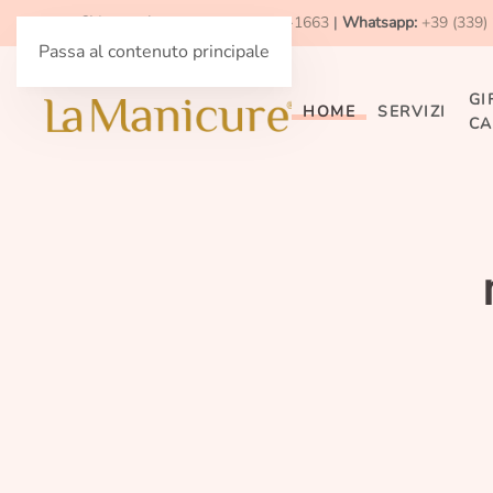
Chiama adesso:
+39 (091) 893-1663
|
Whatsapp:
+39 (339)
Passa al contenuto principale
GI
HOME
SERVIZI
CA