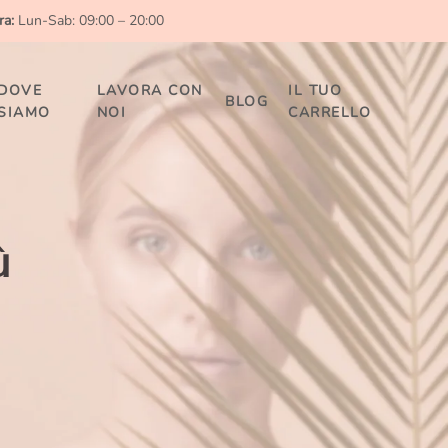
ra:
Lun-Sab: 09:00 – 20:00
DOVE
LAVORA CON
IL TUO
BLOG
SIAMO
NOI
CARRELLO
ù