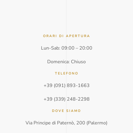
l
e
f
o
n
o
*
ORARI DI APERTURA
Lun-Sab: 09:00 – 20:00
Domenica: Chiuso
TELEFONO
+39 (091) 893-1663
+39 (339) 248-2298
DOVE SIAMO
Via Principe di Paternò, 200 (Palermo)