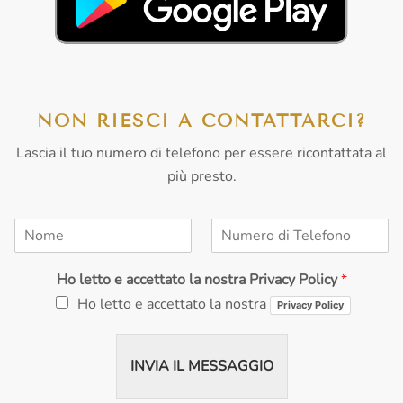
CLICCA QUI
NON RIESCI A CONTATTARCI?
Lascia il tuo numero di telefono per essere ricontattata al
più presto.
N
N
o
u
m
m
Ho letto e accettato la nostra Privacy Policy
*
e
e
*
r
Ho letto e accettato la nostra
Privacy Policy
o
d
i
INVIA IL MESSAGGIO
T
e