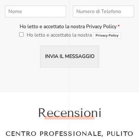
N
N
o
u
m
m
Ho letto e accettato la nostra Privacy Policy
*
e
e
*
r
Ho letto e accettato la nostra
Privacy Policy
o
d
i
INVIA IL MESSAGGIO
T
e
l
e
f
o
n
o
*
Recensioni
CENTRO PROFESSIONALE, PULITO