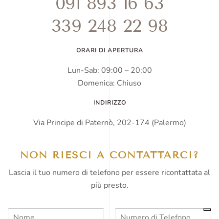
091 893 16 63
339 248 22 98
ORARI DI APERTURA
Lun-Sab: 09:00 – 20:00
Domenica: Chiuso
INDIRIZZO
Via Principe di Paternò, 202-174 (Palermo)
NON RIESCI A CONTATTARCI?
Lascia il tuo numero di telefono per essere ricontattata al
più presto.
N
N