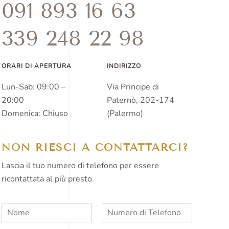
091 893 16 63
339 248 22 98
ORARI DI APERTURA
INDIRIZZO
Lun-Sab: 09:00 –
Via Principe di
20:00
Paternò, 202-174
Domenica: Chiuso
(Palermo)
NON RIESCI A CONTATTARCI?
Lascia il tuo numero di telefono per essere
ricontattata al più presto.
N
N
o
u
m
m