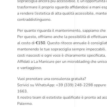
sopracciglia ancora più accessibile. È un’opportunit
trasformare il proprio sguardo affidandosi a mani 
a rendere l’estetica di alta qualità accessibile, man
contraddistinguono.
Per quanto riguarda il mantenimento, sappiamo che l
Per questo, offriamo anche la possibilità di effettua
al costo di
€150
. Questo ritocco annuale è consigliato
mantenendo le tue sopracciglia sempre impeccabili. L
costi nascosti e ogni voce è chiaramente specificata, 
Affidati a La Manicure per un microblading che unisc
e vantaggioso.
Vuoi prenotare una consulenza gratuita?
Scrivici su WhatsApp: +39 (339) 248-2298 oppure c
1663.
Il nostro team di estetiste qualificate è pronto ad ac
Palermo.