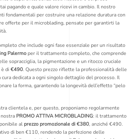
ai pagando e quale valore ricevi in cambio. Il nostro
menti fondamentali per costruire una relazione duratura con
tre offerte per il microblading, pensate per garantirti la
tà.
ompleto che include ogni fase essenziale per un risultato
ding Palermo
per il trattamento completo, che comprende
elle sopracciglia, la pigmentazione e un ritocco cruciale
 è di
€490
. Questo prezzo riflette la professionalità delle
la cura dedicata a ogni singolo dettaglio del processo. Il
ionare la forma, garantendo la longevità dell’effetto “pelo
stra clientela e, per questo, proponiamo regolarmente
a nostra
PROMO ATTIVA MICROBLADING
: il trattamento
sponibile al
prezzo promozionale di €380
, anziché €490.
ativo di ben €110, rendendo la perfezione delle