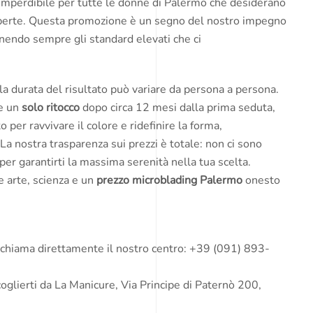
à imperdibile per tutte le donne di Palermo che desiderano
esperte. Questa promozione è un segno del nostro impegno
tenendo sempre gli standard elevati che ci
a durata del risultato può variare da persona a persona.
re un
solo ritocco
dopo circa 12 mesi dalla prima seduta,
 per ravvivare il colore e ridefinire la forma,
a nostra trasparenza sui prezzi è totale: non ci sono
per garantirti la massima serenità nella tua scelta.
e arte, scienza e un
prezzo microblading Palermo
onesto
hiama direttamente il nostro centro: +39 (091) 893-
coglierti da La Manicure, Via Principe di Paternò 200,