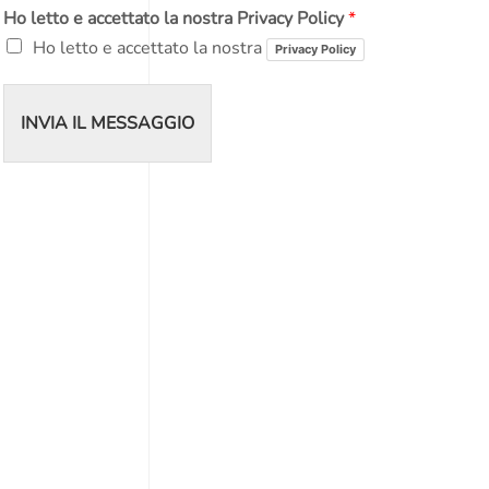
Ho letto e accettato la nostra Privacy Policy
*
e
e
*
r
Ho letto e accettato la nostra
Privacy Policy
o
d
i
INVIA IL MESSAGGIO
T
e
l
e
f
o
n
o
*