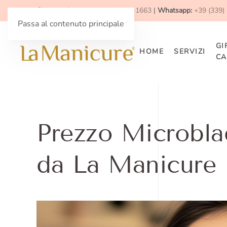
Chiama adesso:
+39 (091) 893-1663
|
Whatsapp:
+39 (339)
Passa al contenuto principale
GI
HOME
SERVIZI
CA
Prezzo Microbla
da La Manicure