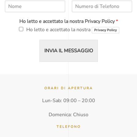
N
N
o
u
m
m
Ho letto e accettato la nostra Privacy Policy
*
e
e
*
r
Ho letto e accettato la nostra
Privacy Policy
o
d
i
INVIA IL MESSAGGIO
T
e
l
e
f
o
n
ORARI DI APERTURA
o
Lun-Sab: 09:00 – 20:00
*
Domenica: Chiuso
TELEFONO