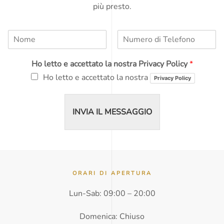
più presto.
N
N
o
u
m
m
Ho letto e accettato la nostra Privacy Policy
*
e
e
*
r
Ho letto e accettato la nostra
Privacy Policy
o
d
i
INVIA IL MESSAGGIO
T
e
l
e
f
o
n
ORARI DI APERTURA
o
Lun-Sab: 09:00 – 20:00
*
Domenica: Chiuso