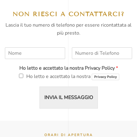
NON RIESCI A CONTATTARCI?
Lascia il tuo numero di telefono per essere ricontattata al
più presto.
N
N
o
u
m
m
Ho letto e accettato la nostra Privacy Policy
*
e
e
*
r
Ho letto e accettato la nostra
Privacy Policy
o
d
i
INVIA IL MESSAGGIO
T
e
l
e
f
o
n
ORARI DI APERTURA